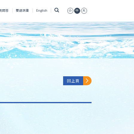
搜
見問答
雙語詞彙
English
小
中
大
尋
回上頁