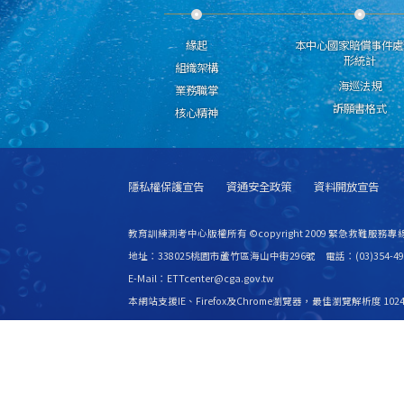
緣起
本中心國家賠償事件處
形統計
組織架構
海巡法規
業務職掌
訴願書格式
核心精神
隱私權保護宣告
資通安全政策
資料開放宣告
教育訓練測考中心版權所有 ©copyright 2009 緊急救難服務專線
地址：338025桃園市蘆竹區海山中街296號 電話：(03)354-49
E-Mail：ETTcenter@cga.gov.tw
本網站支援IE、Firefox及Chrome瀏覽器，最佳瀏覽解析度 1024
更新日期
115年08月08日
瀏覽人次
2531136