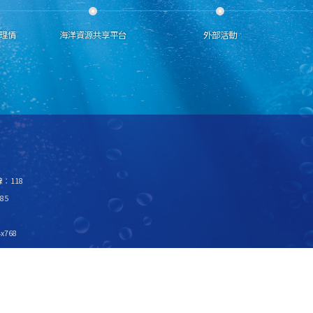
理情
海洋資源共享平台
外部活動
：118
85
x768