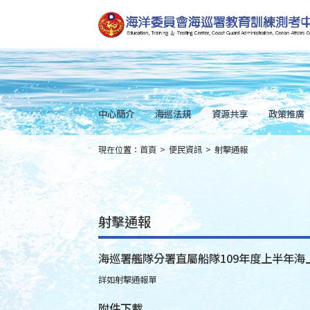
跳
到
主
要
內
容
Skip
to
main
content
中心簡介
海巡法規
資源共享
政策推廣
現在位置：
首頁
>
便民資訊
>
射擊通報
:::
射擊通報
海巡署艦隊分署直屬船隊109年度上半年海
詳如射擊通報單
附件下載