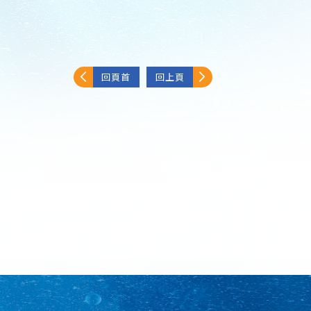
回頁首
回上頁