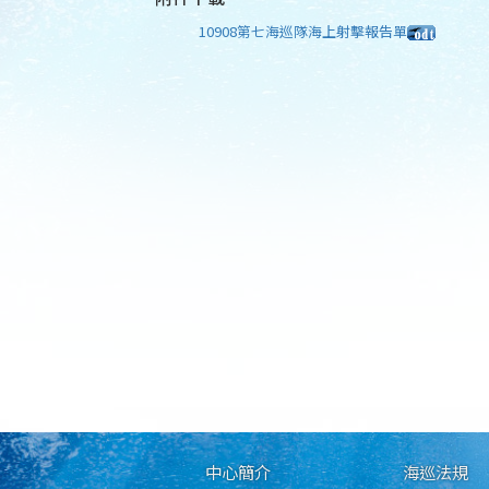
10908第七海巡隊海上射擊報告單
中心簡介
海巡法規