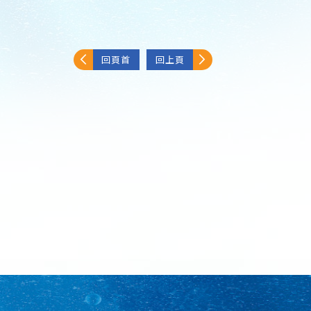
回頁首
回上頁