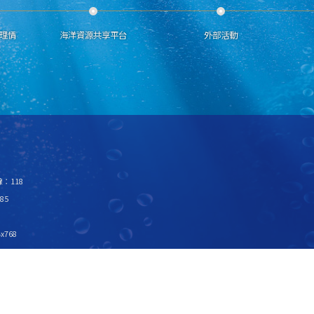
理情
海洋資源共享平台
外部活動
：118
85
x768