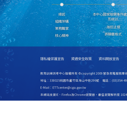
緣起
本中心國家賠償事件處
形統計
組織架構
海巡法規
業務職掌
訴願書格式
核心精神
隱私權保護宣告
資通安全政策
資料開放宣告
教育訓練測考中心版權所有 ©copyright 2009 緊急救難服務專線
地址：338025桃園市蘆竹區海山中街296號 電話：(03)354-49
E-Mail：ETTcenter@cga.gov.tw
本網站支援IE、Firefox及Chrome瀏覽器，最佳瀏覽解析度 1024
更新日期
115年08月07日
瀏覽人次
2529245