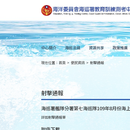
跳
到
主
要
內
容
Skip
to
main
content
中心簡介
海巡法規
資源共享
政策推廣
現在位置：
首頁
>
便民資訊
>
射擊通報
:::
射擊通報
海巡署艦隊分署第七海巡隊109年8月份海
詳如射擊通報單
附件下載