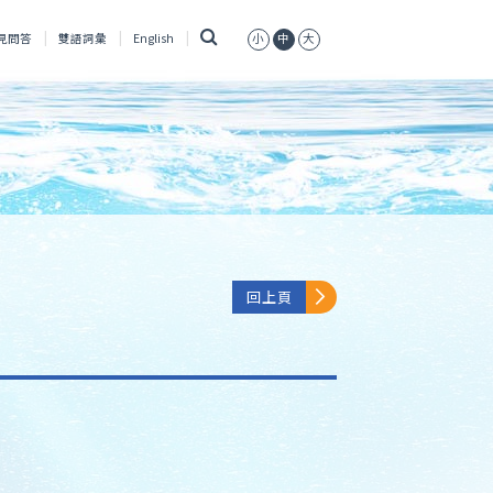
搜
見問答
雙語詞彙
English
小
中
大
尋
回上頁