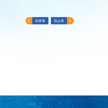
回頁首
回上頁