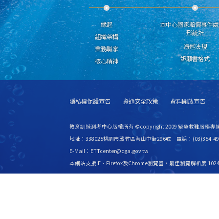
緣起
本中心國家賠償事件處
形統計
組織架構
海巡法規
業務職掌
訴願書格式
核心精神
隱私權保護宣告
資通安全政策
資料開放宣告
教育訓練測考中心版權所有 ©copyright 2009 緊急救難服務專線
地址：338025桃園市蘆竹區海山中街296號 電話：(03)354-49
E-Mail：ETTcenter@cga.gov.tw
本網站支援IE、Firefox及Chrome瀏覽器，最佳瀏覽解析度 1024
更新日期
115年08月07日
瀏覽人次
2529392