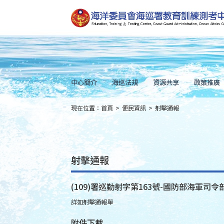
跳
到
主
要
內
容
Skip
to
main
content
中心簡介
海巡法規
資源共享
政策推廣
現在位置：
首頁
>
便民資訊
>
射擊通報
:::
射擊通報
(109)署巡勤射字第163號-國防部海軍司令部
詳如射擊通報單
附件下載