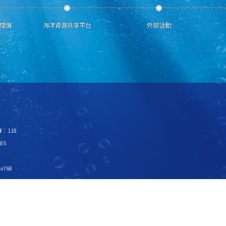
理情
海洋資源共享平台
外部活動
：118
85
x768