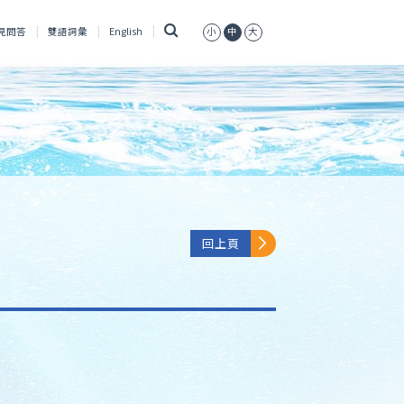
搜
見問答
雙語詞彙
English
小
中
大
尋
回上頁