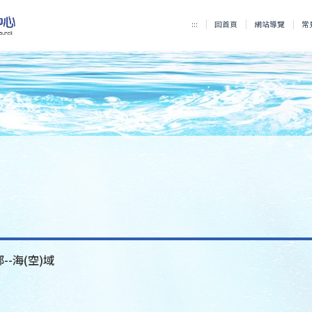
:::
回首頁
網站導覽
常
--海(空)域