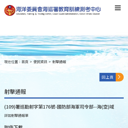
跳
到
主
要
內
容
Skip
to
main
content
現在位置：
首頁
>
便民資訊
>
射擊通報
:::
回上頁
射擊通報
(109)署巡勤射字第176號-國防部海軍司令部--海(空)域
詳如射擊通報單
附件下載