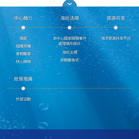
中心簡介
海巡法規
資源共享
緣起
本中心國家賠償事件
海洋資源共享平台
處理情形統計
組織架構
海巡法規
業務職掌
訴願書格式
核心精神
政策推廣
外部活動