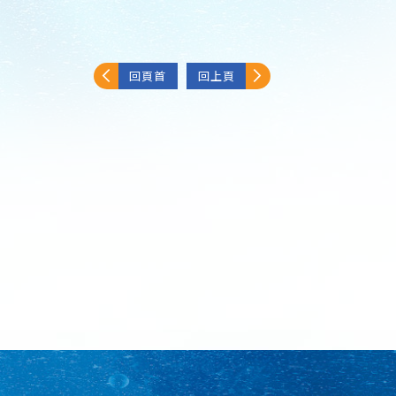
回頁首
回上頁