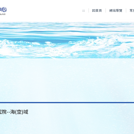
:::
回首頁
網站導覽
常
院--海(空)域