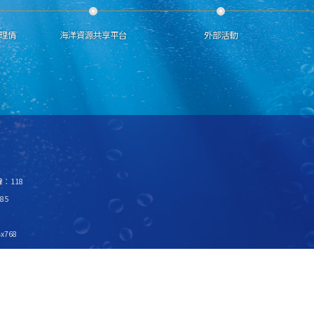
理情
海洋資源共享平台
外部活動
：118
85
x768