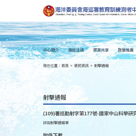
跳
到
主
要
內
容
Skip
to
main
content
中心簡介
海巡法規
資源共享
政策推廣
現在位置：
首頁
>
便民資訊
>
射擊通報
:::
射擊通報
(109)署巡勤射字第177號-國家中山科學研究
詳如射擊通報單
附件下載