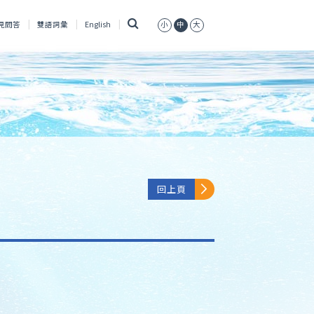
搜
見問答
雙語詞彙
English
小
中
大
尋
回上頁