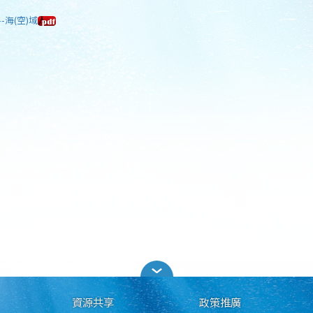
-海(空)域
資源共享
政策推廣