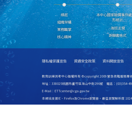
緣起
本中心國家賠償事件處
形統計
組織架構
海巡法規
業務職掌
訴願書格式
核心精神
隱私權保護宣告
資通安全政策
資料開放宣告
教育訓練測考中心版權所有 ©copyright 2009 緊急救難服務專線
地址：338025桃園市蘆竹區海山中街296號 電話：(03)354-49
E-Mail：ETTcenter@cga.gov.tw
本網站支援IE、Firefox及Chrome瀏覽器，最佳瀏覽解析度 1024
更新日期
115年08月09日
瀏覽人次
2533730