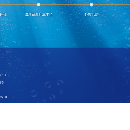
理情
海洋資源共享平台
外部活動
：118
85
x768