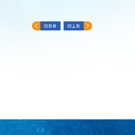
回頁首
回上頁