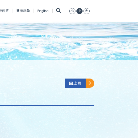
搜
見問答
雙語詞彙
English
小
中
大
尋
回上頁