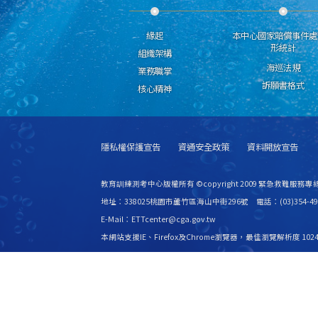
緣起
本中心國家賠償事件處
形統計
組織架構
海巡法規
業務職掌
訴願書格式
核心精神
隱私權保護宣告
資通安全政策
資料開放宣告
教育訓練測考中心版權所有 ©copyright 2009 緊急救難服務專線
地址：338025桃園市蘆竹區海山中街296號 電話：(03)354-49
E-Mail：ETTcenter@cga.gov.tw
本網站支援IE、Firefox及Chrome瀏覽器，最佳瀏覽解析度 1024
更新日期
115年08月08日
瀏覽人次
2531474