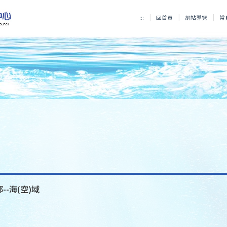
:::
回首頁
網站導覽
常
--海(空)域