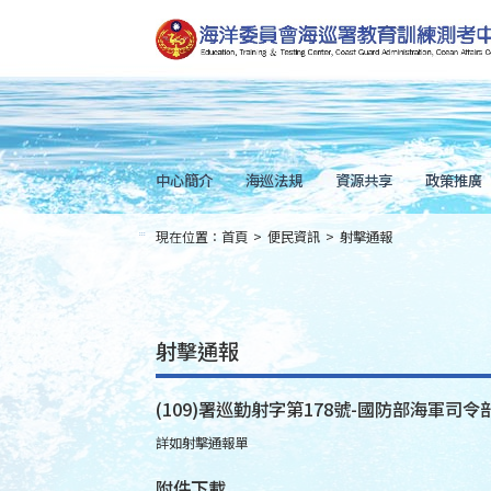
跳
到
主
要
內
容
Skip
to
main
content
中心簡介
海巡法規
資源共享
政策推廣
現在位置：
首頁
>
便民資訊
>
射擊通報
:::
射擊通報
(109)署巡勤射字第178號-國防部海軍司令部
詳如射擊通報單
附件下載