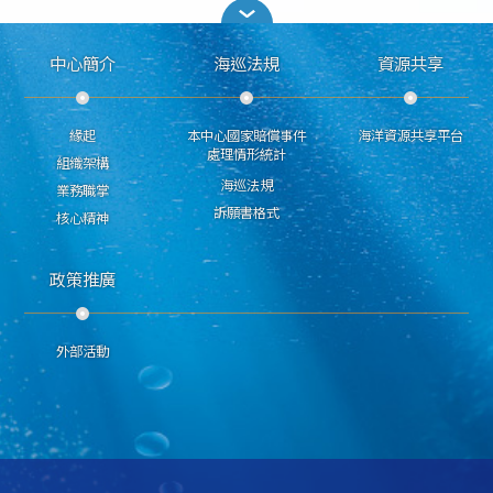
中心簡介
海巡法規
資源共享
緣起
本中心國家賠償事件
海洋資源共享平台
處理情形統計
組織架構
海巡法規
業務職掌
訴願書格式
核心精神
政策推廣
外部活動