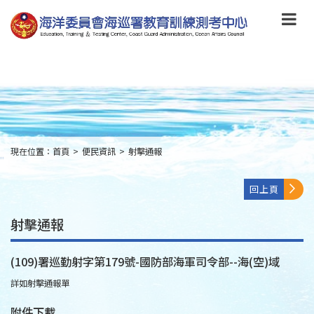
跳
到
主
要
內
容
Skip
to
main
content
現在位置：
首頁
>
便民資訊
>
射擊通報
:::
回上頁
射擊通報
(109)署巡勤射字第179號-國防部海軍司令部--海(空)域
詳如射擊通報單
附件下載