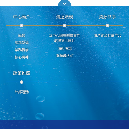
中心簡介
海巡法規
資源共享
緣起
本中心國家賠償事件
海洋資源共享平台
處理情形統計
組織架構
海巡法規
業務職掌
訴願書格式
核心精神
政策推廣
外部活動