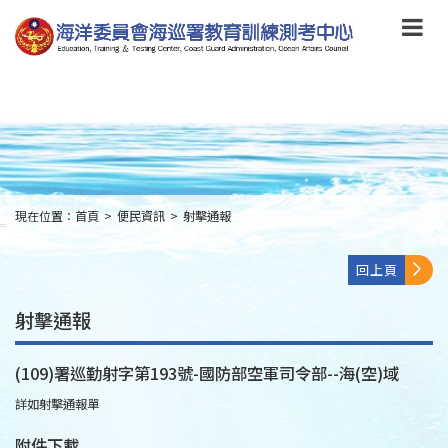
跳
到
主
要
內
容
Skip
to
main
content
現在位置：
首頁
>
便民資訊
>
射擊通報
:::
回上頁
射擊通報
(109)署巡勤射字第193號-國防部空軍司令部--海(空)域
詳如射擊通報單
附件下載