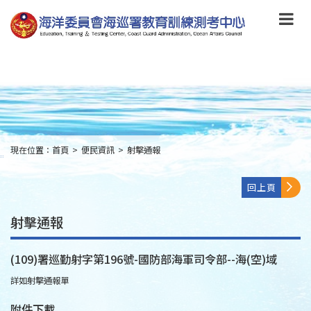
跳
到
主
要
內
容
Skip
to
main
content
現在位置：
首頁
>
便民資訊
>
射擊通報
:::
回上頁
射擊通報
(109)署巡勤射字第196號-國防部海軍司令部--海(空)域
詳如射擊通報單
附件下載