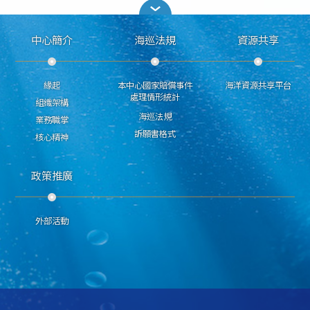
中心簡介
海巡法規
資源共享
緣起
本中心國家賠償事件
海洋資源共享平台
處理情形統計
組織架構
海巡法規
業務職掌
訴願書格式
核心精神
政策推廣
外部活動