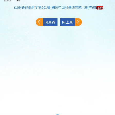
(109)署巡勤射字第201號-國家中山科學研究院--海(空)域
回頁首
回上頁