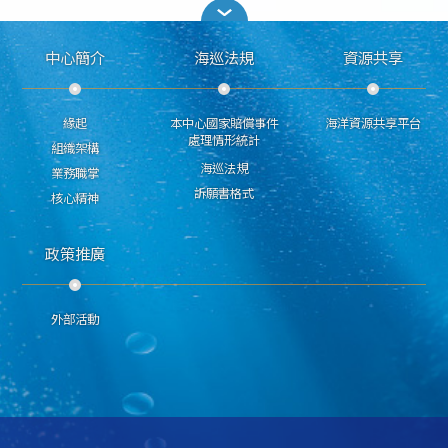
中心簡介
海巡法規
資源共享
緣起
本中心國家賠償事件
海洋資源共享平台
處理情形統計
組織架構
海巡法規
業務職掌
訴願書格式
核心精神
政策推廣
外部活動