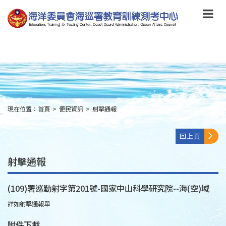
跳
到
主
要
內
容
Skip
to
main
content
現在位置：
首頁
>
便民資訊
>
射擊通報
:::
回上頁
射擊通報
(109)署巡勤射字第201號-國家中山科學研究院--海(空)域
詳如射擊通報單
附件下載