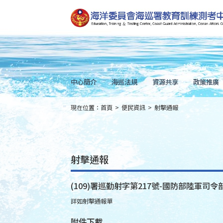
跳
到
主
要
內
容
Skip
to
main
content
中心簡介
海巡法規
資源共享
政策推廣
現在位置：
首頁
>
便民資訊
>
射擊通報
:::
射擊通報
(109)署巡勤射字第217號-國防部陸軍司令部
詳如射擊通報單
附件下載