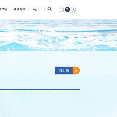
搜
見問答
雙語詞彙
English
小
中
大
尋
回上頁