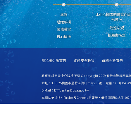
緣起
本中心國家賠償事件處
形統計
組織架構
海巡法規
業務職掌
訴願書格式
核心精神
隱私權保護宣告
資通安全政策
資料開放宣告
教育訓練測考中心版權所有 ©copyright 2009 緊急救難服務專線
地址：338025桃園市蘆竹區海山中街296號 電話：(03)354-49
E-Mail：ETTcenter@cga.gov.tw
本網站支援IE、Firefox及Chrome瀏覽器，最佳瀏覽解析度 1024
更新日期
115年08月09日
瀏覽人次
2533970