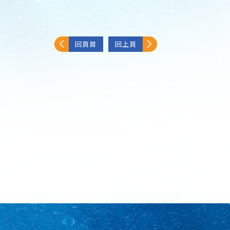
回頁首
回上頁