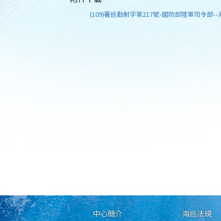
(109)署巡勤射字第217號-國防部陸軍司令部--
中心簡介
海巡法規