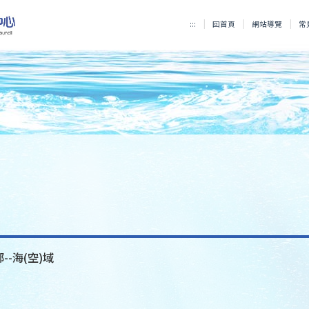
:::
回首頁
網站導覽
常
--海(空)域