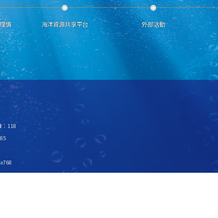
理情
海洋資源共享平台
外部活動
：118
85
x768