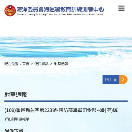
跳
到
主
要
內
容
Skip
to
main
content
現在位置：
首頁
>
便民資訊
>
射擊通報
:::
回上頁
射擊通報
(109)署巡勤射字第223號-國防部海軍司令部--海(空)域
詳如射擊通報單
附件下載