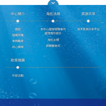
中心簡介
海巡法規
資源共享
緣起
本中心國家賠償事件
海洋資源共享平台
處理情形統計
組織架構
海巡法規
業務職掌
訴願書格式
核心精神
政策推廣
外部活動