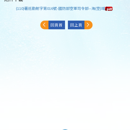
(110)署巡勤射字第016號-國防部空軍司令部--海(空)域
回頁首
回上頁