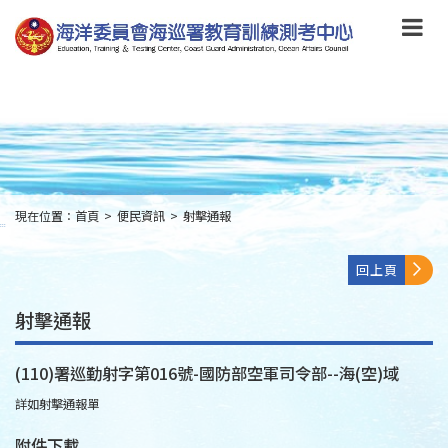
跳
到
主
要
內
容
Skip
to
main
content
現在位置：
首頁
>
便民資訊
>
射擊通報
:::
回上頁
射擊通報
(110)署巡勤射字第016號-國防部空軍司令部--海(空)域
詳如射擊通報單
附件下載