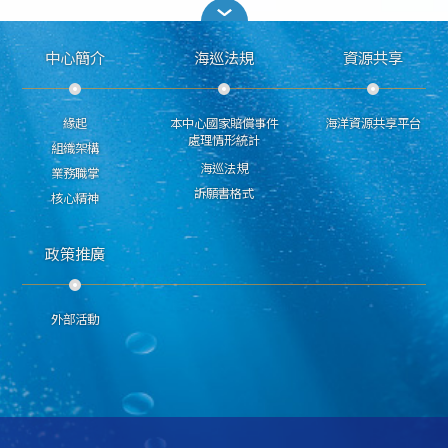
中心簡介
海巡法規
資源共享
緣起
本中心國家賠償事件
海洋資源共享平台
處理情形統計
組織架構
海巡法規
業務職掌
訴願書格式
核心精神
政策推廣
外部活動