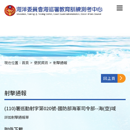
跳
到
主
要
內
容
Skip
to
main
content
現在位置：
首頁
>
便民資訊
>
射擊通報
:::
回上頁
射擊通報
(110)署巡勤射字第020號-國防部海軍司令部--海(空)域
詳如射擊通報單
附件下載