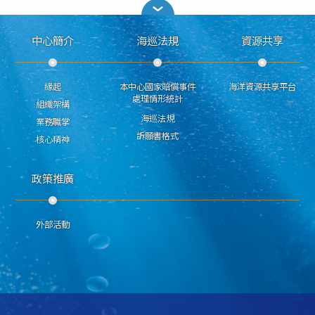
中心簡介
海巡法規
資源共享
緣起
本中心國家賠償事件
海洋資源共享平台
處理情形統計
組織架構
海巡法規
業務職掌
訴願書格式
核心精神
政策推廣
外部活動