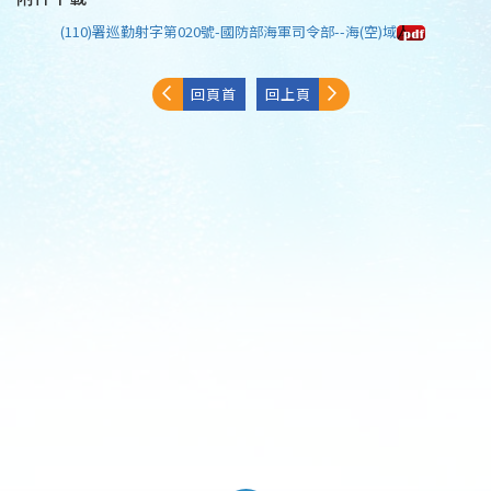
(110)署巡勤射字第020號-國防部海軍司令部--海(空)域
回頁首
回上頁