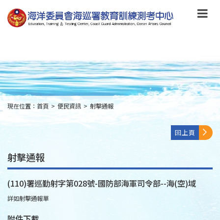
跳
到
主
要
內
容
Skip
to
main
content
現在位置：
首頁
>
便民資訊
>
射擊通報
:::
回上頁
射擊通報
(110)署巡勤射字第028號-國防部海軍司令部--海(空)域
詳如射擊通報單
附件下載