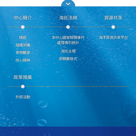
中心簡介
海巡法規
資源共享
緣起
本中心國家賠償事件
海洋資源共享平台
處理情形統計
組織架構
海巡法規
業務職掌
訴願書格式
核心精神
政策推廣
外部活動