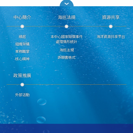
中心簡介
海巡法規
資源共享
緣起
本中心國家賠償事件
海洋資源共享平台
處理情形統計
組織架構
海巡法規
業務職掌
訴願書格式
核心精神
政策推廣
外部活動