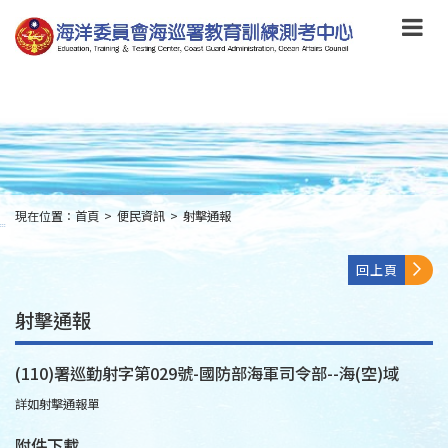
跳
到
主
要
內
容
Skip
to
main
content
現在位置：
首頁
>
便民資訊
>
射擊通報
:::
回上頁
射擊通報
(110)署巡勤射字第029號-國防部海軍司令部--海(空)域
詳如射擊通報單
附件下載