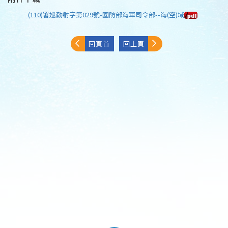
(110)署巡勤射字第029號-國防部海軍司令部--海(空)域
回頁首
回上頁