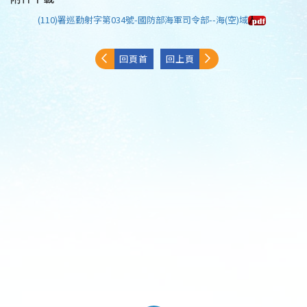
(110)署巡勤射字第034號-國防部海軍司令部--海(空)域
回頁首
回上頁