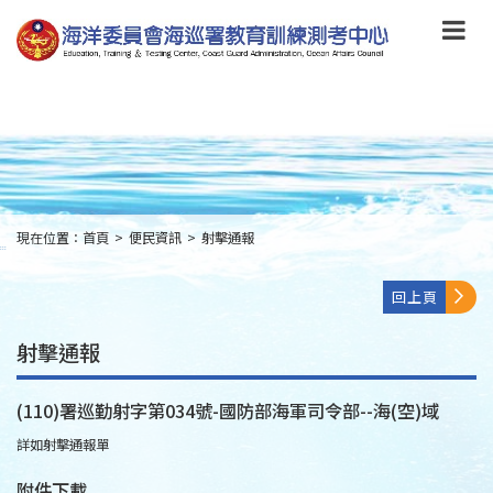
跳
到
主
要
內
容
Skip
to
main
content
現在位置：
首頁
>
便民資訊
>
射擊通報
:::
回上頁
射擊通報
(110)署巡勤射字第034號-國防部海軍司令部--海(空)域
詳如射擊通報單
附件下載