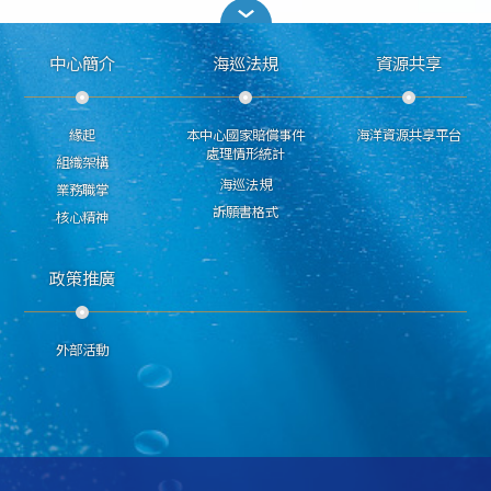
中心簡介
海巡法規
資源共享
緣起
本中心國家賠償事件
海洋資源共享平台
處理情形統計
組織架構
海巡法規
業務職掌
訴願書格式
核心精神
政策推廣
外部活動