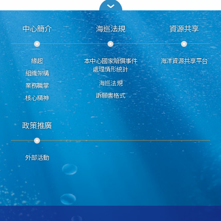
中心簡介
海巡法規
資源共享
緣起
本中心國家賠償事件
海洋資源共享平台
處理情形統計
組織架構
海巡法規
業務職掌
訴願書格式
核心精神
政策推廣
外部活動