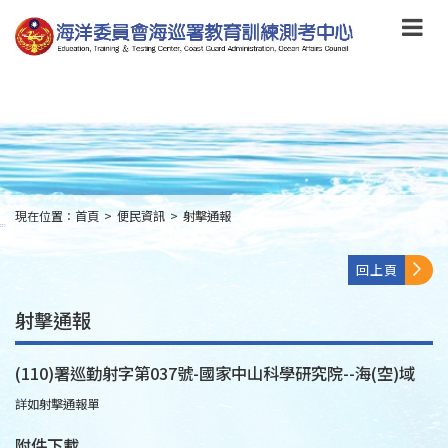
跳
到
主
要
內
容
Skip
to
main
content
現在位置：
首頁
>
便民資訊
>
射擊通報
:::
回上頁
射擊通報
(110)署巡勤射字第037號-國家中山科學研究院--海(空)域
詳如射擊通報單
附件下載