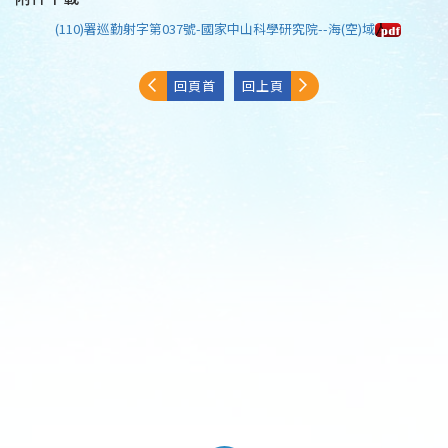
(110)署巡勤射字第037號-國家中山科學研究院--海(空)域
回頁首
回上頁