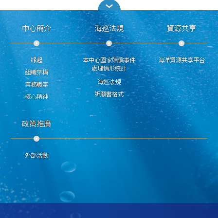
中心簡介
海巡法規
資源共享
緣起
本中心國家賠償事件
海洋資源共享平台
處理情形統計
組織架構
海巡法規
業務職掌
訴願書格式
核心精神
政策推廣
外部活動