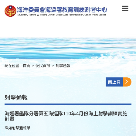
跳
到
主
要
內
容
Skip
to
main
content
現在位置：
首頁
>
便民資訊
>
射擊通報
:::
回上頁
射擊通報
海巡署艦隊分署第五海巡隊110年4月份海上射擊訓練實施
計畫
詳如射擊通報單