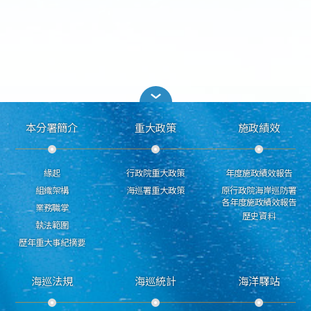
本分署簡介
重大政策
施政績效
緣起
行政院重大政策
年度施政績效報告
組織架構
海巡署重大政策
原行政院海岸巡防署
各年度施政績效報告
業務職掌
歷史資料
執法範圍
歷年重大事紀摘要
海巡法規
海巡統計
海洋驛站