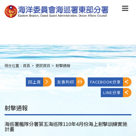
跳
到
主
要
內
容
Skip
to
main
content
現在位置：
首頁
>
便民資訊
>
射擊通報
:::
回上頁
友善列印
FACEBOOK分享
LINE分享
射擊通報
海巡署艦隊分署第五海巡隊110年4月份海上射擊訓練實施
計畫