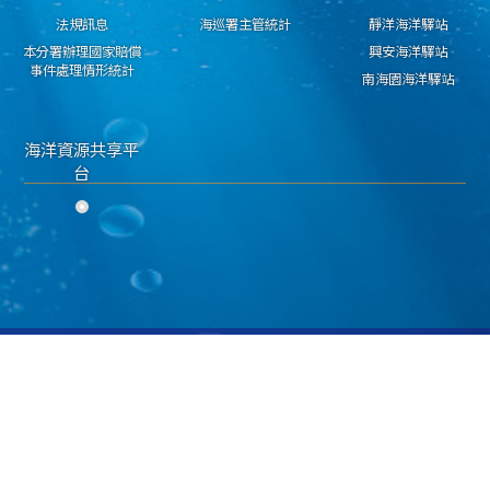
法規訊息
海巡署主管統計
靜洋海洋驛站
本分署辦理國家賠償
興安海洋驛站
事件處理情形統計
南海園海洋驛站
海洋資源共享平
台
隱私權保護宣告
資料開放宣告
資通安全政策
海洋委員會海巡署 東部分署 版權所有 copyright 2018
地址：950030臺東市興安路二段546號 電話：089-224311 傳真：089-229603
海巡免費服務專線：118