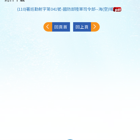
(110)署巡勤射字第041號-國防部陸軍司令部--海(空)域
回頁首
回上頁