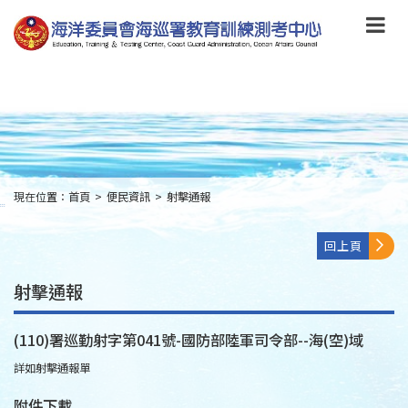
跳
到
主
要
內
容
Skip
to
main
content
現在位置：
首頁
>
便民資訊
>
射擊通報
:::
回上頁
射擊通報
(110)署巡勤射字第041號-國防部陸軍司令部--海(空)域
詳如射擊通報單
附件下載