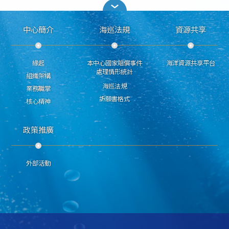
中心簡介
海巡法規
資源共享
緣起
本中心國家賠償事件
海洋資源共享平台
處理情形統計
組織架構
海巡法規
業務職掌
訴願書格式
核心精神
政策推廣
外部活動