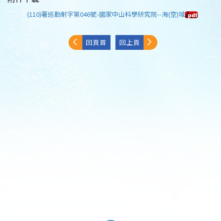
(110)署巡勤射字第046號-國家中山科學研究院--海(空)域
回頁首
回上頁