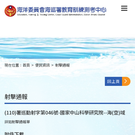
跳
到
主
要
內
容
Skip
to
main
content
現在位置：
首頁
>
便民資訊
>
射擊通報
:::
回上頁
射擊通報
(110)署巡勤射字第046號-國家中山科學研究院--海(空)域
詳如射擊通報單
附件下載