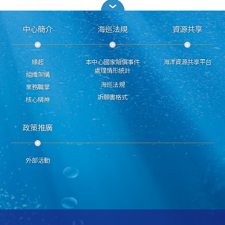
中心簡介
海巡法規
資源共享
緣起
本中心國家賠償事件
海洋資源共享平台
處理情形統計
組織架構
海巡法規
業務職掌
訴願書格式
核心精神
政策推廣
外部活動