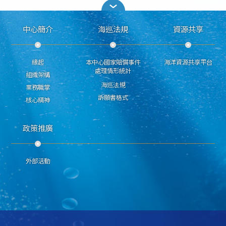
中心簡介
海巡法規
資源共享
緣起
本中心國家賠償事件
海洋資源共享平台
處理情形統計
組織架構
海巡法規
業務職掌
訴願書格式
核心精神
政策推廣
外部活動