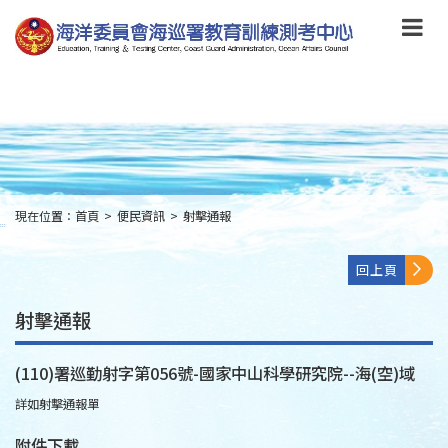
跳
到
主
要
內
容
Skip
to
main
content
現在位置：
首頁
>
便民資訊
>
射擊通報
:::
回上頁
射擊通報
(110)署巡勤射字第056號-國家中山科學研究院--海(空)域
詳如射擊通報單
附件下載