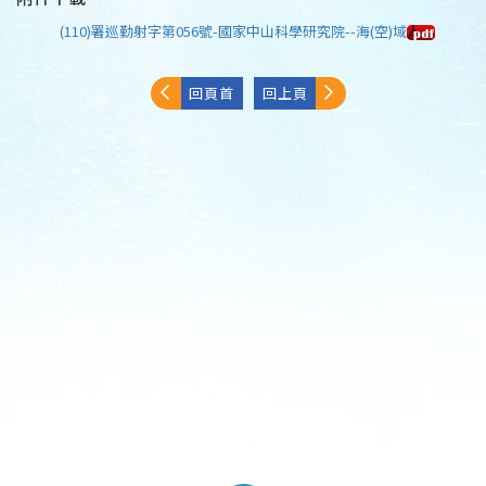
(110)署巡勤射字第056號-國家中山科學研究院--海(空)域
回頁首
回上頁