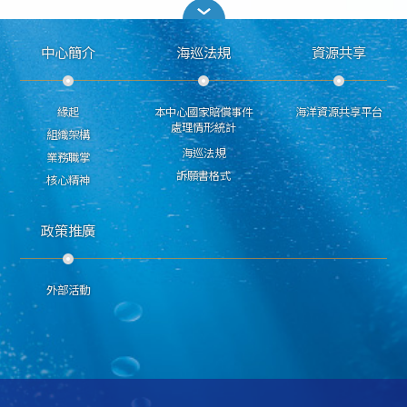
中心簡介
海巡法規
資源共享
緣起
本中心國家賠償事件
海洋資源共享平台
處理情形統計
組織架構
海巡法規
業務職掌
訴願書格式
核心精神
政策推廣
外部活動