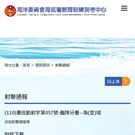
跳
到
主
要
內
容
Skip
to
main
content
現在位置：
首頁
>
便民資訊
>
射擊通報
:::
回上頁
射擊通報
(110)署巡勤射字第057號-艦隊分署--海(空)域
詳如射擊通報單
附件下載