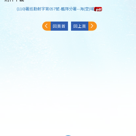
(110)署巡勤射字第057號-艦隊分署--海(空)域
回頁首
回上頁