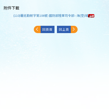
附件下載
(110)署巡勤射字第106號-國防部陸軍司令部--海(空)域
回頁首
回上頁