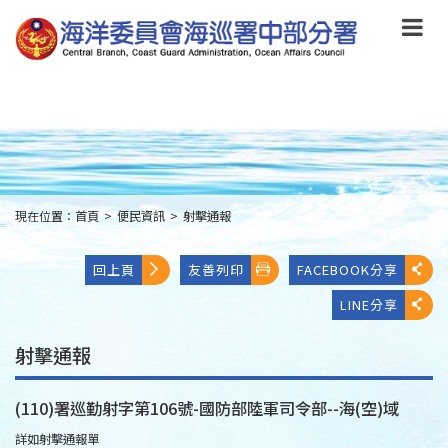
跳
到
主
要
內
容
Skip
to
main
content
現在位置：
首頁
>
便民資訊
>
射擊通報
:::
回上頁
友善列印
FACEBOOK分享
LINE分享
射擊通報
(110)署巡勤射字第106號-國防部陸軍司令部--海(空)域
詳如射擊通報單