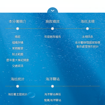
本分署簡介
施政績效
海巡法規
緣起
年度施政報告
法規訊息
組織架構
本分署辦理國家賠償
事件處理情形統計
業務職掌
執法範圍
歷年重大事紀摘要
交通資訊
海巡統計
海洋驛站
海巡署主管統計
海洋驛站專區
龍鳳海洋驛站