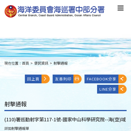
跳
到
主
要
內
容
Skip
to
main
content
現在位置：
首頁
>
便民資訊
>
射擊通報
:::
回上頁
友善列印
FACEBOOK分享
LINE分享
射擊通報
(110)署巡勤射字第117-1號-國家中山科學研究院--海(空)域
詳如射擊通報單