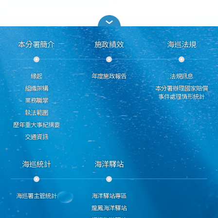
本分署簡介
施政績效
海巡法規
緣起
年度施政報告
法規訊息
組織架構
本分署辦理國家賠償
事件處理情形統計
業務職掌
執法範圍
歷年重大事紀摘要
交通資訊
海巡統計
海洋驛站
海巡署主管統計
海洋驛站專區
龍鳳海洋驛站