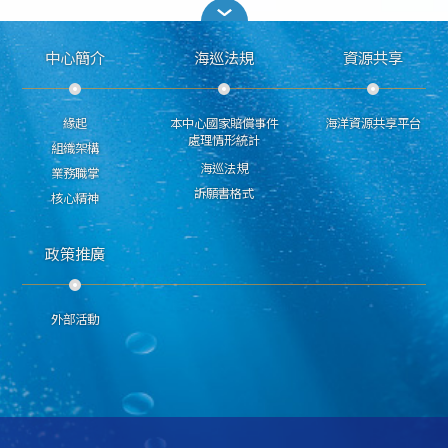
中心簡介
海巡法規
資源共享
緣起
本中心國家賠償事件
海洋資源共享平台
處理情形統計
組織架構
海巡法規
業務職掌
訴願書格式
核心精神
政策推廣
外部活動