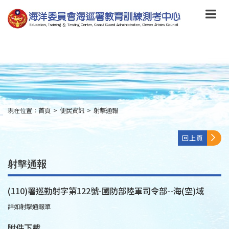
跳
到
主
要
內
容
Skip
to
main
content
現在位置：
首頁
>
便民資訊
>
射擊通報
:::
回上頁
射擊通報
(110)署巡勤射字第122號-國防部陸軍司令部--海(空)域
詳如射擊通報單
附件下載