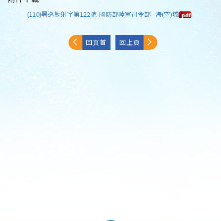
(110)署巡勤射字第122號-國防部陸軍司令部--海(空)域
回頁首
回上頁