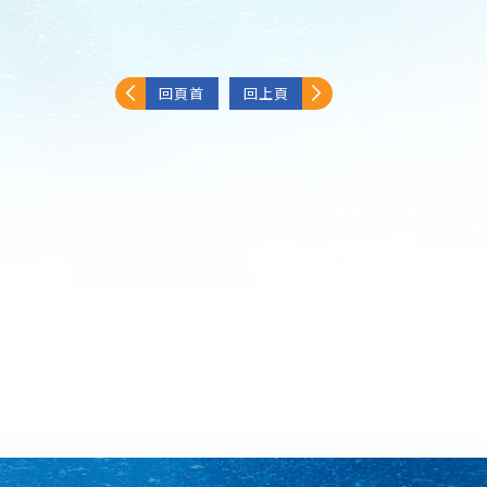
回頁首
回上頁