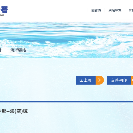
:::
回首頁
網站導覽
常
計
海洋驛站
回上頁
友善列印
部--海(空)域