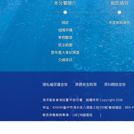
本分署簡介
施政績效
緣起
年度施政報告
組織架構
業務職掌
執法範圍
歷年重大事紀摘要
交通資訊
隱私權保護宣告
資通安全政策
資料開放宣告
海洋委員會海巡署 中部分署 版權所有 Copyright 2018
地址：436040臺中市清水區八德路三段300號 聯絡電話：886-4-2
緊急救難服務專線：118 [
地圖連結
]
建議使用 IE6.0 或 Firefox2.0 以上瀏覽器，最佳瀏覽解析度 1024
更新日期
115年08月07日
瀏覽人次
8446333