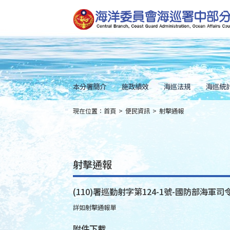
跳
到
主
要
內
容
Skip
to
main
content
本分署簡介
施政績效
海巡法規
海巡統
現在位置：
首頁
>
便民資訊
>
射擊通報
:::
射擊通報
(110)署巡勤射字第124-1號-國防部海軍司令
詳如射擊通報單
附件下載