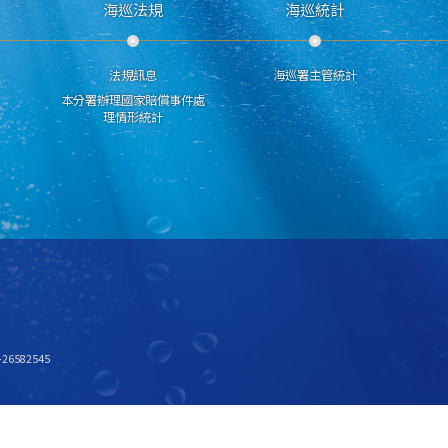
海巡法規
海巡統計
法規訊息
海巡署主管統計
本分署辦理國家賠償事件處
理情形統計
6582545
x768