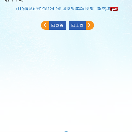
(110)署巡勤射字第124-2號-國防部海軍司令部--海(空)域
回頁首
回上頁