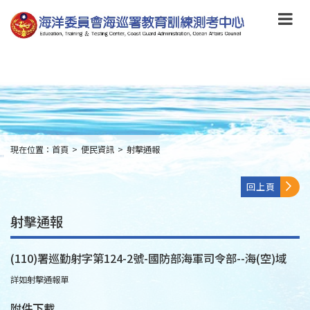
跳
到
主
要
內
容
Skip
to
main
content
現在位置：
首頁
>
便民資訊
>
射擊通報
:::
回上頁
射擊通報
(110)署巡勤射字第124-2號-國防部海軍司令部--海(空)域
詳如射擊通報單
附件下載