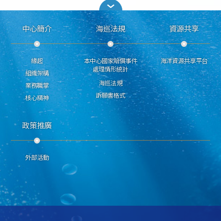
中心簡介
海巡法規
資源共享
緣起
本中心國家賠償事件
海洋資源共享平台
處理情形統計
組織架構
海巡法規
業務職掌
訴願書格式
核心精神
政策推廣
外部活動