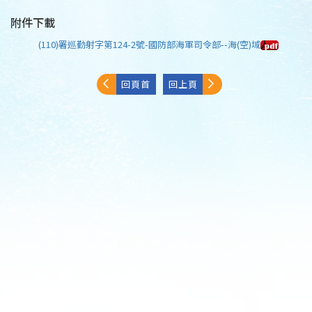
附件下載
(110)署巡勤射字第124-2號-國防部海軍司令部--海(空)域
回頁首
回上頁