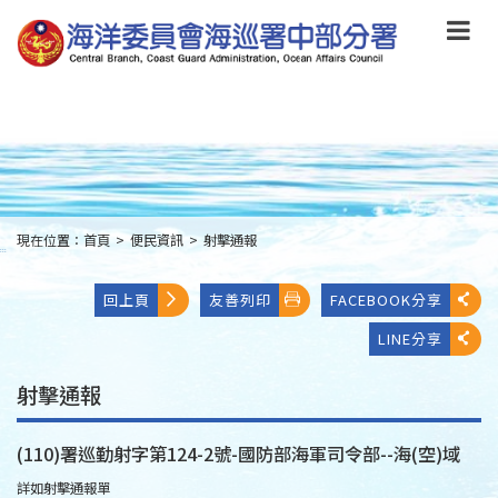
跳
到
主
要
內
容
Skip
to
main
content
現在位置：
首頁
>
便民資訊
>
射擊通報
:::
回上頁
友善列印
FACEBOOK分享
LINE分享
射擊通報
(110)署巡勤射字第124-2號-國防部海軍司令部--海(空)域
詳如射擊通報單