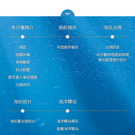
本分署簡介
施政績效
海巡法規
緣起
年度施政報告
法規訊息
組織架構
本分署辦理國家賠償
事件處理情形統計
業務職掌
執法範圍
歷年重大事紀摘要
交通資訊
海巡統計
海洋驛站
海巡署主管統計
海洋驛站專區
龍鳳海洋驛站