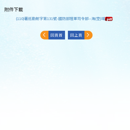
附件下載
(110)署巡勤射字第131號-國防部陸軍司令部--海(空)域
回頁首
回上頁