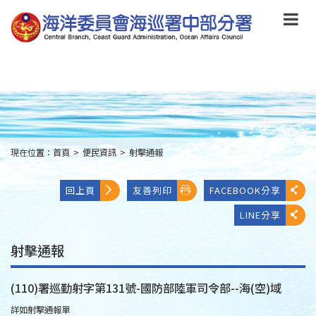
跳
到
主
要
內
容
Skip
to
main
content
現在位置：
首頁
>
便民資訊
>
射擊通報
:::
回上頁
友善列印
FACEBOOK分享
LINE分享
射擊通報
(110)署巡勤射字第131號-國防部陸軍司令部--海(空)域
詳如射擊通報單