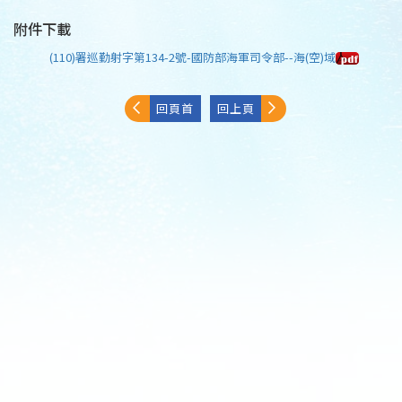
附件下載
(110)署巡勤射字第134-2號-國防部海軍司令部--海(空)域
回頁首
回上頁