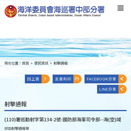
跳
到
主
要
內
容
Skip
to
main
content
現在位置：
首頁
>
便民資訊
>
射擊通報
:::
回上頁
友善列印
FACEBOOK分享
LINE分享
射擊通報
(110)署巡勤射字第134-2號-國防部海軍司令部--海(空)域
詳如射擊通報單