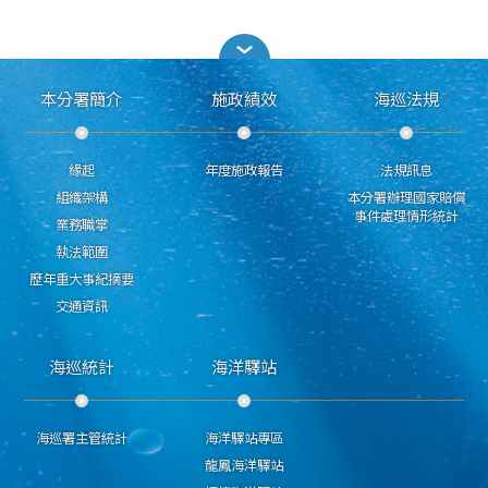
本分署簡介
施政績效
海巡法規
緣起
年度施政報告
法規訊息
組織架構
本分署辦理國家賠償
事件處理情形統計
業務職掌
執法範圍
歷年重大事紀摘要
交通資訊
海巡統計
海洋驛站
海巡署主管統計
海洋驛站專區
龍鳳海洋驛站