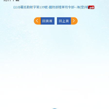
(110)署巡勤射字第139號-國防部陸軍司令部--海(空)域
回頁首
回上頁