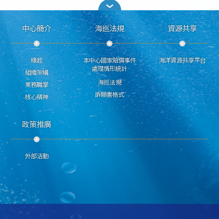
中心簡介
海巡法規
資源共享
緣起
本中心國家賠償事件
海洋資源共享平台
處理情形統計
組織架構
海巡法規
業務職掌
訴願書格式
核心精神
政策推廣
外部活動