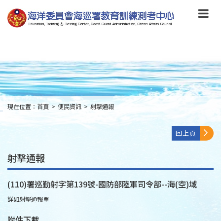
跳
到
主
要
內
容
Skip
to
main
content
現在位置：
首頁
>
便民資訊
>
射擊通報
:::
回上頁
射擊通報
(110)署巡勤射字第139號-國防部陸軍司令部--海(空)域
詳如射擊通報單
附件下載