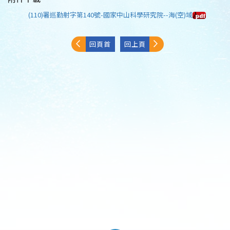
(110)署巡勤射字第140號-國家中山科學研究院--海(空)域
回頁首
回上頁