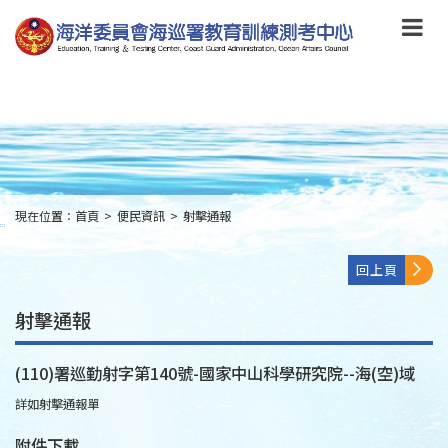
跳
到
主
要
內
容
Skip
to
main
content
現在位置：
首頁
>
便民資訊
>
射擊通報
:::
回上頁
射擊通報
(110)署巡勤射字第140號-國家中山科學研究院--海(空)域
詳如射擊通報單
附件下載