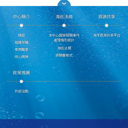
中心簡介
海巡法規
資源共享
緣起
本中心國家賠償事件
海洋資源共享平台
處理情形統計
組織架構
海巡法規
業務職掌
訴願書格式
核心精神
政策推廣
外部活動