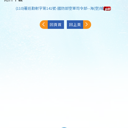
(110)署巡勤射字第141號-國防部空軍司令部--海(空)域
回頁首
回上頁