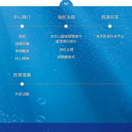
中心簡介
海巡法規
資源共享
緣起
本中心國家賠償事件
海洋資源共享平台
處理情形統計
組織架構
海巡法規
業務職掌
訴願書格式
核心精神
政策推廣
外部活動