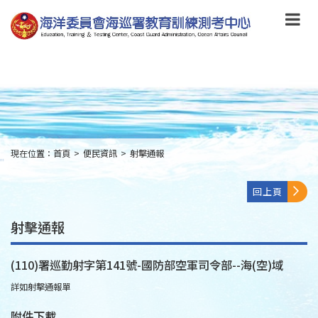
跳
到
主
要
內
容
Skip
to
main
content
現在位置：
首頁
>
便民資訊
>
射擊通報
:::
回上頁
射擊通報
(110)署巡勤射字第141號-國防部空軍司令部--海(空)域
詳如射擊通報單
附件下載