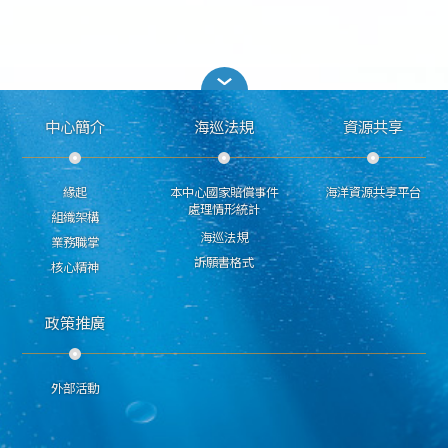
中心簡介
海巡法規
資源共享
緣起
本中心國家賠償事件
海洋資源共享平台
處理情形統計
組織架構
海巡法規
業務職掌
訴願書格式
核心精神
政策推廣
外部活動