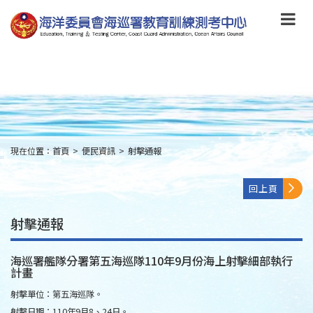
跳
到
主
要
內
容
Skip
to
main
content
現在位置：
首頁
>
便民資訊
>
射擊通報
:::
回上頁
射擊通報
海巡署艦隊分署第五海巡隊110年9月份海上射擊細部執行
計畫
射擊單位：第五海巡隊。
射擊日期：110年9月8、24日。