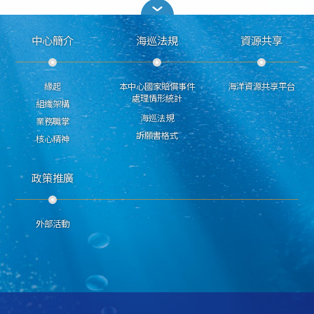
中心簡介
海巡法規
資源共享
緣起
本中心國家賠償事件
海洋資源共享平台
處理情形統計
組織架構
海巡法規
業務職掌
訴願書格式
核心精神
政策推廣
外部活動