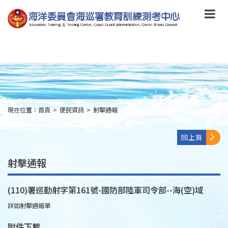
跳
到
主
要
內
容
Skip
to
main
content
現在位置：
首頁
>
便民資訊
>
射擊通報
:::
回上頁
射擊通報
(110)署巡勤射字第161號-國防部陸軍司令部--海(空)域
詳如射擊通報單
附件下載