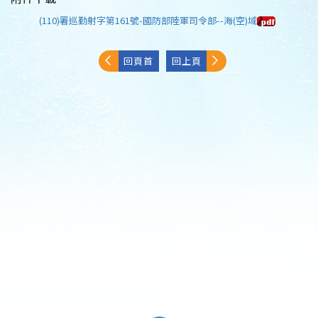
(110)署巡勤射字第161號-國防部陸軍司令部--海(空)域
回頁首
回上頁