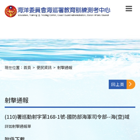
跳
到
主
要
內
容
Skip
to
main
content
現在位置：
首頁
>
便民資訊
>
射擊通報
:::
回上頁
射擊通報
(110)署巡勤射字第168-1號-國防部海軍司令部--海(空)域
詳如射擊通報單
附件下載