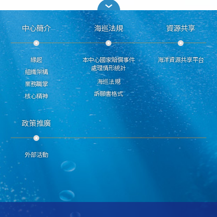
中心簡介
海巡法規
資源共享
緣起
本中心國家賠償事件
海洋資源共享平台
處理情形統計
組織架構
海巡法規
業務職掌
訴願書格式
核心精神
政策推廣
外部活動