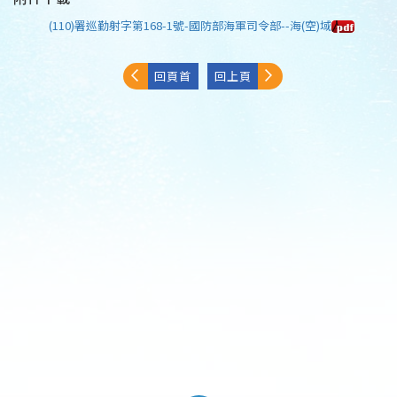
(110)署巡勤射字第168-1號-國防部海軍司令部--海(空)域
回頁首
回上頁