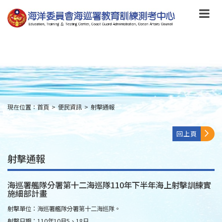
跳
到
主
要
內
容
Skip
to
main
content
現在位置：
首頁
>
便民資訊
>
射擊通報
:::
回上頁
射擊通報
海巡署艦隊分署第十二海巡隊110年下半年海上射擊訓練實
施細部計畫
射擊單位：海巡署艦隊分署第十二海巡隊。
射擊日期：110年10月5、18日