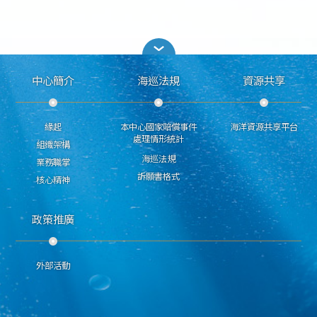
中心簡介
海巡法規
資源共享
緣起
本中心國家賠償事件
海洋資源共享平台
處理情形統計
組織架構
海巡法規
業務職掌
訴願書格式
核心精神
政策推廣
外部活動