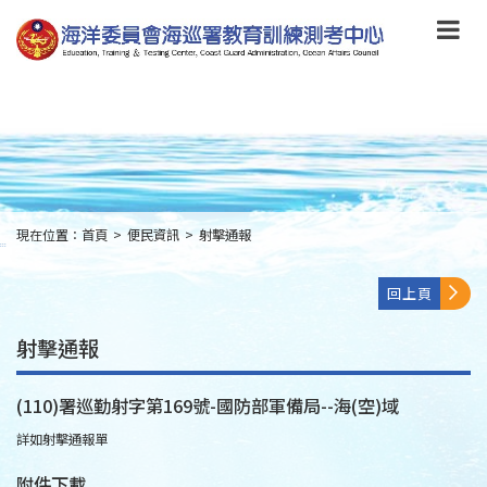
跳
到
主
要
內
容
Skip
to
main
content
現在位置：
首頁
>
便民資訊
>
射擊通報
:::
回上頁
射擊通報
(110)署巡勤射字第169號-國防部軍備局--海(空)域
詳如射擊通報單
附件下載