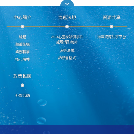
中心簡介
海巡法規
資源共享
緣起
本中心國家賠償事件
海洋資源共享平台
處理情形統計
組織架構
海巡法規
業務職掌
訴願書格式
核心精神
政策推廣
外部活動