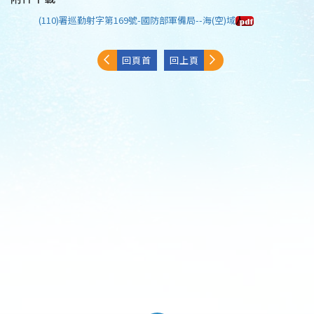
(110)署巡勤射字第169號-國防部軍備局--海(空)域
回頁首
回上頁