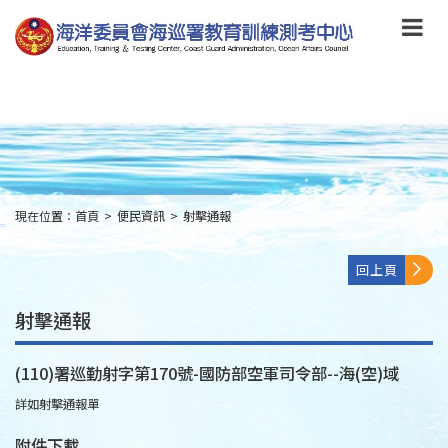
跳
到
主
要
內
容
Skip
to
main
content
現在位置：
首頁
>
便民資訊
>
射擊通報
:::
回上頁
射擊通報
(110)署巡勤射字第170號-國防部空軍司令部--海(空)域
詳如射擊通報單
附件下載