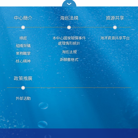
中心簡介
海巡法規
資源共享
緣起
本中心國家賠償事件
海洋資源共享平台
處理情形統計
組織架構
海巡法規
業務職掌
訴願書格式
核心精神
政策推廣
外部活動