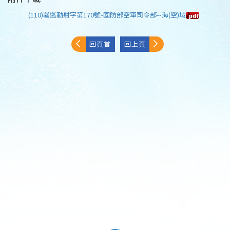
(110)署巡勤射字第170號-國防部空軍司令部--海(空)域
回頁首
回上頁