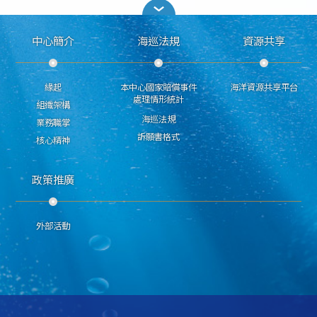
中心簡介
海巡法規
資源共享
緣起
本中心國家賠償事件
海洋資源共享平台
處理情形統計
組織架構
海巡法規
業務職掌
訴願書格式
核心精神
政策推廣
外部活動