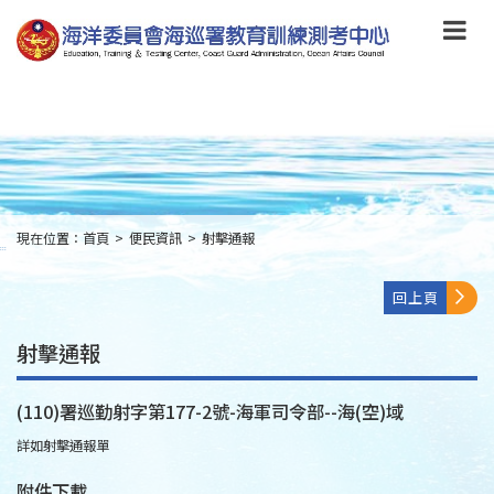
跳
到
主
要
內
容
Skip
to
main
content
現在位置：
首頁
>
便民資訊
>
射擊通報
:::
回上頁
射擊通報
(110)署巡勤射字第177-2號-海軍司令部--海(空)域
詳如射擊通報單
附件下載