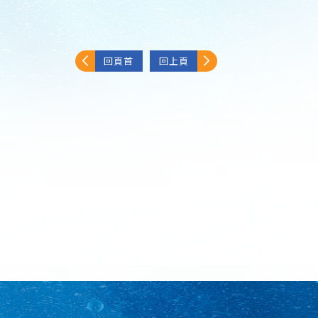
回頁首
回上頁