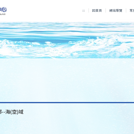
:::
回首頁
網站導覽
常
--海(空)域