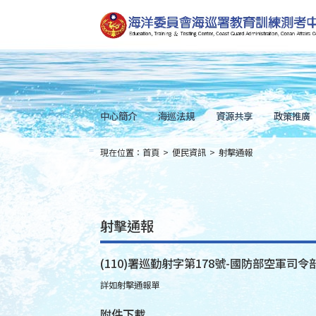
跳
到
主
要
內
容
Skip
to
main
content
中心簡介
海巡法規
資源共享
政策推廣
現在位置：
首頁
>
便民資訊
>
射擊通報
:::
射擊通報
(110)署巡勤射字第178號-國防部空軍司令部
詳如射擊通報單
附件下載