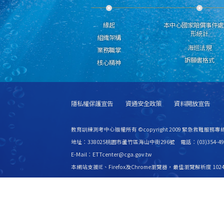
緣起
本中心國家賠償事件處
形統計
組織架構
海巡法規
業務職掌
訴願書格式
核心精神
隱私權保護宣告
資通安全政策
資料開放宣告
教育訓練測考中心版權所有 ©copyright 2009 緊急救難服務專線
地址：338025桃園市蘆竹區海山中街296號 電話：(03)354-49
E-Mail：ETTcenter@cga.gov.tw
本網站支援IE、Firefox及Chrome瀏覽器，最佳瀏覽解析度 1024
更新日期
115年08月08日
瀏覽人次
2530929