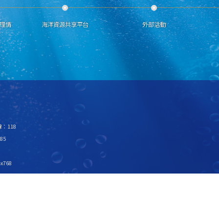
理情
海洋資源共享平台
外部活動
：118
85
x768