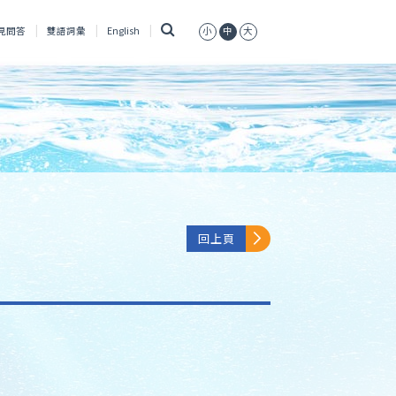
搜
見問答
雙語詞彙
English
小
中
大
尋
回上頁