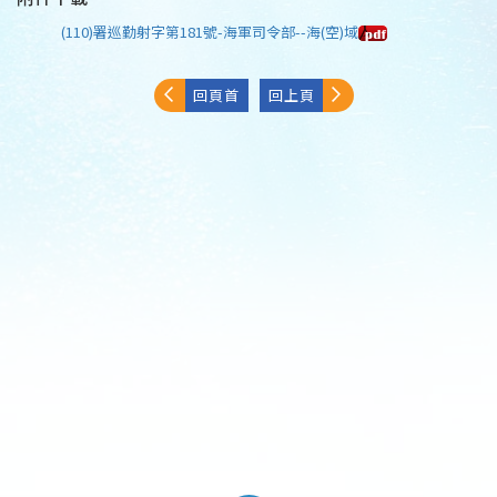
(110)署巡勤射字第181號-海軍司令部--海(空)域
回頁首
回上頁