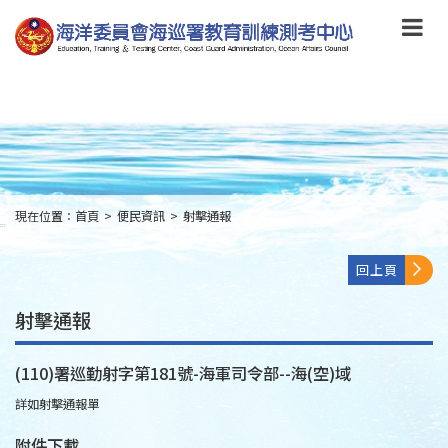
跳
到
主
要
內
容
Skip
to
main
content
現在位置：
首頁
>
便民資訊
>
射擊通報
:::
回上頁
射擊通報
(110)署巡勤射字第181號-海軍司令部--海(空)域
詳如射擊通報單
附件下載