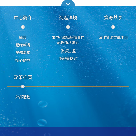
中心簡介
海巡法規
資源共享
緣起
本中心國家賠償事件
海洋資源共享平台
處理情形統計
組織架構
海巡法規
業務職掌
訴願書格式
核心精神
政策推廣
外部活動