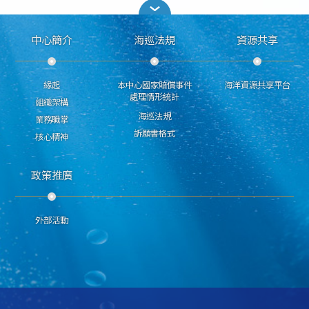
中心簡介
海巡法規
資源共享
緣起
本中心國家賠償事件
海洋資源共享平台
處理情形統計
組織架構
海巡法規
業務職掌
訴願書格式
核心精神
政策推廣
外部活動