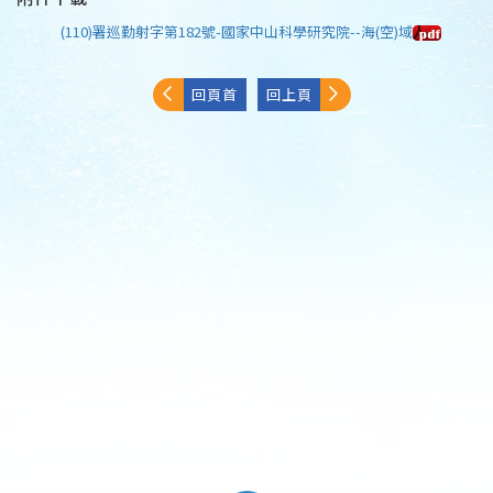
(110)署巡勤射字第182號-國家中山科學研究院--海(空)域
回頁首
回上頁