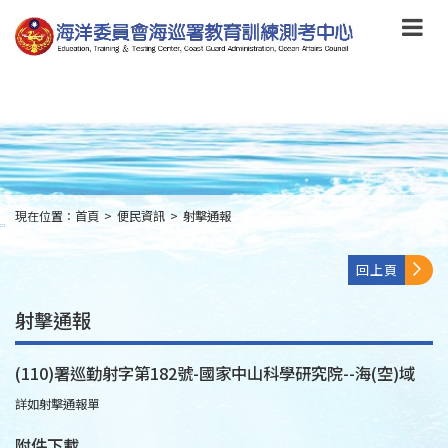
跳
到
主
要
內
容
Skip
to
main
content
現在位置：
首頁
>
便民資訊
>
射擊通報
:::
回上頁
射擊通報
(110)署巡勤射字第182號-國家中山科學研究院--海(空)域
詳如射擊通報單
附件下載