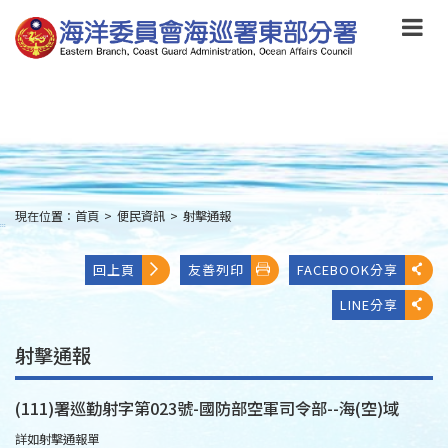
跳
到
主
要
內
容
Skip
to
main
content
現在位置：
首頁
>
便民資訊
>
射擊通報
:::
回上頁
友善列印
FACEBOOK分享
LINE分享
射擊通報
(111)署巡勤射字第023號-國防部空軍司令部--海(空)域
詳如射擊通報單