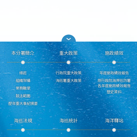
本分署簡介
重大政策
施政績效
緣起
行政院重大政策
年度施政績效報告
組織架構
海巡署重大政策
原行政院海岸巡防署
各年度施政績效報告
業務職掌
歷史資料
執法範圍
歷年重大事紀摘要
海巡法規
海巡統計
海洋驛站