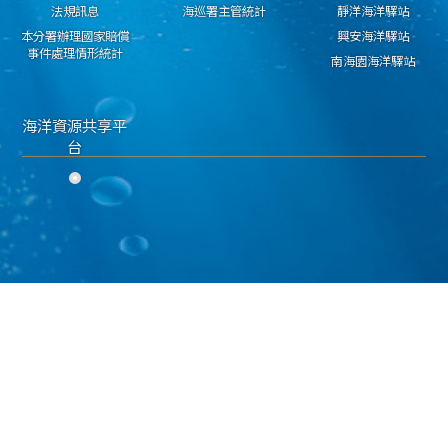
法規訊息
海巡署主管統計
靜洋海洋驛站
本分署辦理國家賠償
興安海洋驛站
事件處理情形統計
南海園海洋驛站
海洋資源共享平
台
隱私權保護宣告
資料開放宣告
資通安全政策
海洋委員會海巡署 東部分署 版權所有 copyright 2018
地址：950030臺東市興安路二段546號 電話：089-224311 傳真：089-229603
海巡免費服務專線：118