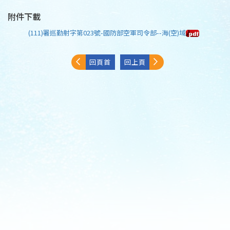
附件下載
(111)署巡勤射字第023號-國防部空軍司令部--海(空)域
回頁首
回上頁