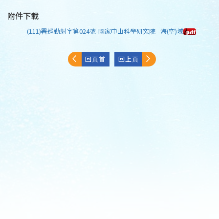
附件下載
(111)署巡勤射字第024號-國家中山科學研究院--海(空)域
回頁首
回上頁