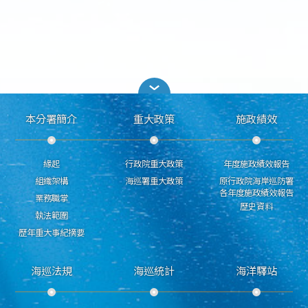
本分署簡介
重大政策
施政績效
緣起
行政院重大政策
年度施政績效報告
組織架構
海巡署重大政策
原行政院海岸巡防署
各年度施政績效報告
業務職掌
歷史資料
執法範圍
歷年重大事紀摘要
海巡法規
海巡統計
海洋驛站