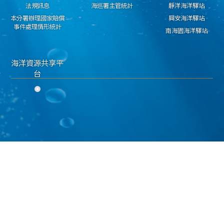
法規訊息
海巡署主管統計
靜洋海洋驛站
本分署辦理國家賠償
興安海洋驛站
事件處理情形統計
南海園海洋驛站
海洋資源共享平
台
隱私權保護宣告
資料開放宣告
資通安全政策
海洋委員會海巡署 東部分署 版權所有 copyright 2018
地址：950030臺東市興安路二段546號 電話：089-224311 傳真：089-229603
海巡免費服務專線：118