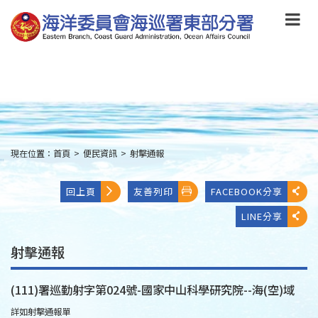
跳
到
主
要
內
容
Skip
to
main
content
現在位置：
首頁
>
便民資訊
>
射擊通報
:::
回上頁
友善列印
FACEBOOK分享
LINE分享
射擊通報
(111)署巡勤射字第024號-國家中山科學研究院--海(空)域
詳如射擊通報單