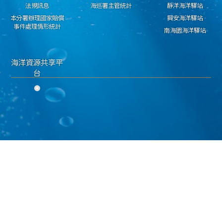
法規訊息
海巡署主管統計
靜洋海洋驛站
本分署辦理國家賠償
興安海洋驛站
事件處理情形統計
南海園海洋驛站
海洋資源共享平
台
隱私權保護宣告
資料開放宣告
資通安全政策
海洋委員會海巡署 東部分署 版權所有 copyright 2018
地址：950030臺東市興安路二段546號 電話：089-224311 傳真：089-229603
海巡免費服務專線：118