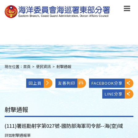
跳
到
主
要
內
容
Skip
to
main
content
現在位置：
首頁
>
便民資訊
>
射擊通報
:::
回上頁
友善列印
FACEBOOK分享
LINE分享
射擊通報
(111)署巡勤射字第027號-國防部海軍司令部--海(空)域
詳如射擊通報單