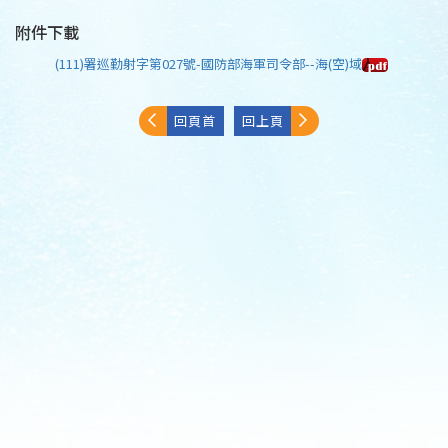
附件下載
(111)署巡勤射字第027號-國防部海軍司令部--海(空)域
回頁首
回上頁