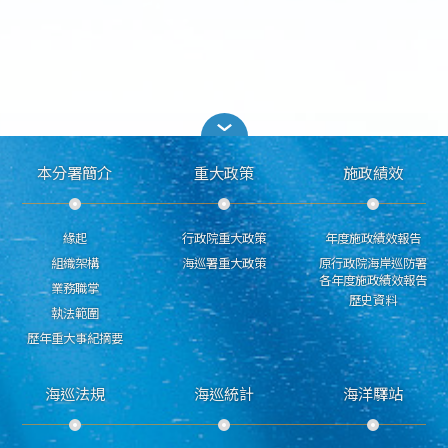
本分署簡介
重大政策
施政績效
緣起
行政院重大政策
年度施政績效報告
組織架構
海巡署重大政策
原行政院海岸巡防署
各年度施政績效報告
業務職掌
歷史資料
執法範圍
歷年重大事紀摘要
海巡法規
海巡統計
海洋驛站