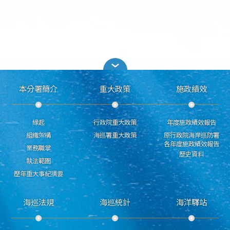
本分署簡介
重大政策
施政績效
緣起
行政院重大政策
年度施政績效報告
組織架構
海巡署重大政策
原行政院海岸巡防署
各年度施政績效報告
業務職掌
歷史資料
執法範圍
歷年重大事紀摘要
海巡法規
海巡統計
海洋驛站