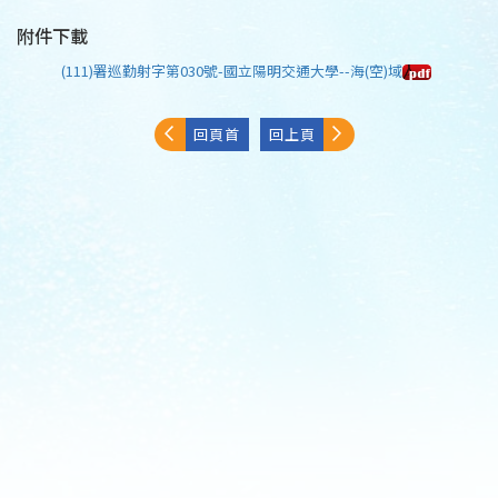
附件下載
(111)署巡勤射字第030號-國立陽明交通大學--海(空)域
回頁首
回上頁