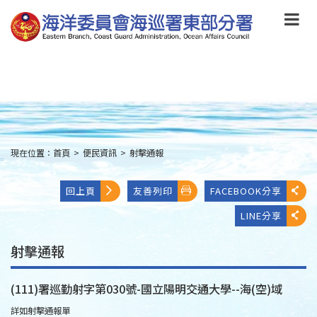
跳
到
主
要
內
容
Skip
to
main
content
現在位置：
首頁
>
便民資訊
>
射擊通報
:::
回上頁
友善列印
FACEBOOK分享
LINE分享
射擊通報
(111)署巡勤射字第030號-國立陽明交通大學--海(空)域
詳如射擊通報單