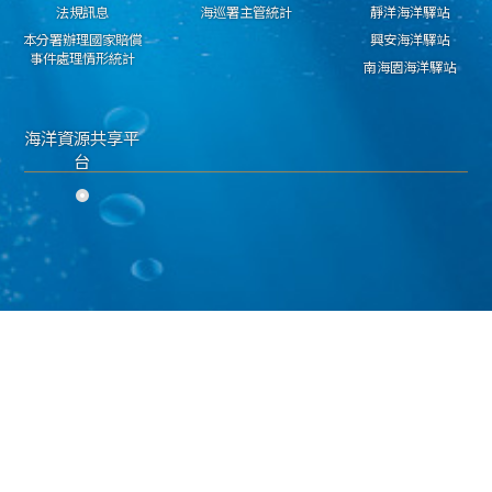
法規訊息
海巡署主管統計
靜洋海洋驛站
本分署辦理國家賠償
興安海洋驛站
事件處理情形統計
南海園海洋驛站
海洋資源共享平
台
隱私權保護宣告
資料開放宣告
資通安全政策
海洋委員會海巡署 東部分署 版權所有 copyright 2018
地址：950030臺東市興安路二段546號 電話：089-224311 傳真：089-229603
海巡免費服務專線：118