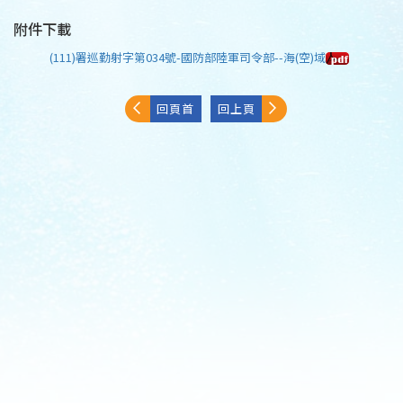
附件下載
(111)署巡勤射字第034號-國防部陸軍司令部--海(空)域
回頁首
回上頁