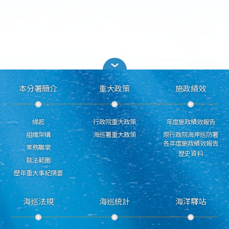
本分署簡介
重大政策
施政績效
緣起
行政院重大政策
年度施政績效報告
組織架構
海巡署重大政策
原行政院海岸巡防署
各年度施政績效報告
業務職掌
歷史資料
執法範圍
歷年重大事紀摘要
海巡法規
海巡統計
海洋驛站