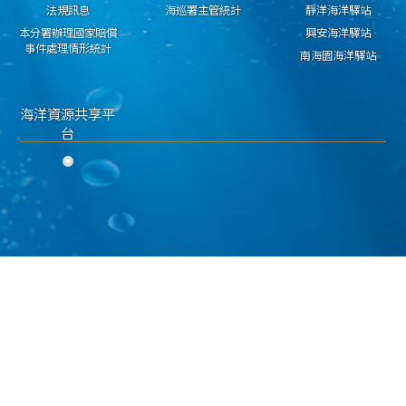
法規訊息
海巡署主管統計
靜洋海洋驛站
本分署辦理國家賠償
興安海洋驛站
事件處理情形統計
南海園海洋驛站
海洋資源共享平
台
隱私權保護宣告
資料開放宣告
資通安全政策
海洋委員會海巡署 東部分署 版權所有 copyright 2018
地址：950030臺東市興安路二段546號 電話：089-224311 傳真：089-229603
海巡免費服務專線：118