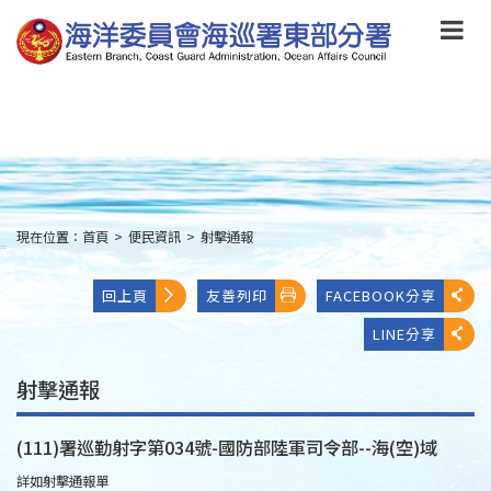
跳
到
主
要
內
容
Skip
to
main
content
現在位置：
首頁
>
便民資訊
>
射擊通報
:::
回上頁
友善列印
FACEBOOK分享
LINE分享
射擊通報
(111)署巡勤射字第034號-國防部陸軍司令部--海(空)域
詳如射擊通報單